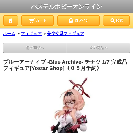
パステルホビーオンライン
カート
ログイン
検索
ホーム
＞
フィギュア
＞
美少女系フィギュア
前の商品へ
次の商品へ
ブルーアーカイブ -Blue Archive- チナツ 1/7 完成品
フィギュア[Yostar Shop]《０５月予約》