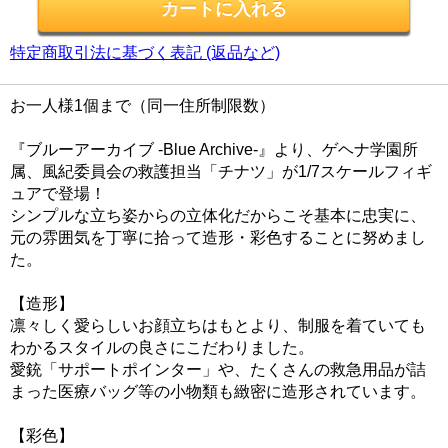
特定商取引法に基づく表記 (返品など)
お一人様1個まで（同一住所制限数）
『ブルーアーカイブ -Blue Archive-』より、ゲヘナ学園所
属、風紀委員会の救護担当「チナツ」が1/7スケールフィギ
ュアで登場！
シンプルな立ち姿からの立体化だからこそ基本に忠実に、
元の雰囲気を丁寧に拾って造形・彩色することに努めまし
た。
【造形】
凛々しく愛らしいお顔立ちはもとより、制服を着ていても
わかるスタイルの良さにこだわりました。
愛銃「サポートポインター」や、たくさんの救急用品が詰
まった医療バッグ等の小物類も緻密に造形されています。
【彩色】