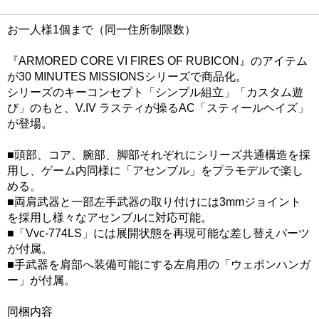
お一人様1個まで（同一住所制限数）
『ARMORED CORE VI FIRES OF RUBICON』のアイテム
が30 MINUTES MISSIONSシリーズで商品化。
シリーズのキーコンセプト「シンプル組立」「カスタム遊
び」のもと、V.IV ラスティが操るAC「スティールヘイズ」
が登場。
■頭部、コア、腕部、脚部それぞれにシリーズ共通構造を採
用し、ゲーム内同様に「アセンブル」をプラモデルで楽し
める。
■両肩武器と一部左手武器の取り付けには3mmジョイント
を採用し様々なアセンブルに対応可能。
■「Vvc-774LS」には展開状態を再現可能な差し替えパーツ
が付属。
■手武器を肩部へ装備可能にする左肩用の「ウェポンハンガ
ー」が付属。
同梱内容