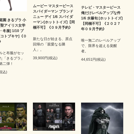
ムービー マスターピース
テレビ・マスターピース
スパイダーマン ブランド
俺だけレベルアップな件
ニュー デイ 1/6 スパイダ
1/6 水篠旬 [ホットトイズ]
庭園 きるプラ 小
ーマン[ホットトイズ]【同
【同梱不可】《２０２７
[聖アイリス女学
梱不可】《０９月予約》
年０９月予約》
冬服] 1/10 プ
[コトブキヤ]《０
新たな日が始まる、原点
唯一無二のレベルアップ
》
回帰の「親愛なる隣
で、限界を超える覚醒
人」。
者。
ルと布服がセッ
39,900円(税込)
た「きるプラ」
44,651円(税込)
第二弾！
(税込)