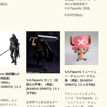
円(税込)
Ver.)が新規造形で
S.H.Figuartsに登場。
8,910円(税込)
S.H.Figuarts トニートニ
guarts 指痕爛れの
ー・チョッパー -ドラム
(再販版)
S.H.Figuarts ガッツ（狂
島-（再販）[BANDAI
 RING』
戦士の甲冑）（再販）
SPIRITS]《０２月予約》
I SPIRITS]《０２
[BANDAI SPIRITS]《０１
月予約》
アクションフィギュアシ
リーズ「S.H.Figuarts」に
N RING』より
全世界で人気を誇るダー
「トニートニー・チョッ
れのヴァイク」
クファンタジーの金字
パー -ドラム島-」が登