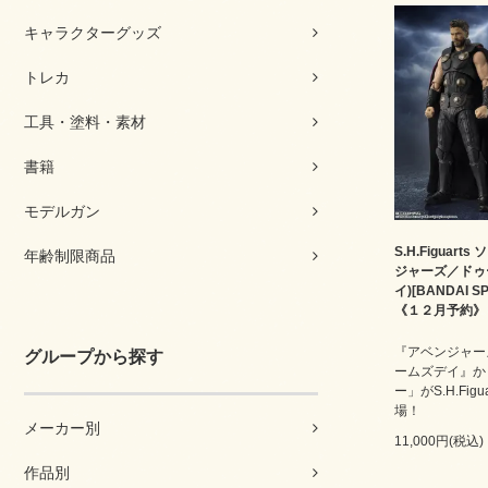
キャラクターグッズ
トレカ
工具・塗料・素材
書籍
モデルガン
S.H.Figuarts
年齢制限商品
ジャーズ／ドゥ
イ)[BANDAI SP
《１２月予約》
『アベンジャー
グループから探す
ームズデイ』か
ー」がS.H.Figu
場！
メーカー別
11,000円(税込)
作品別