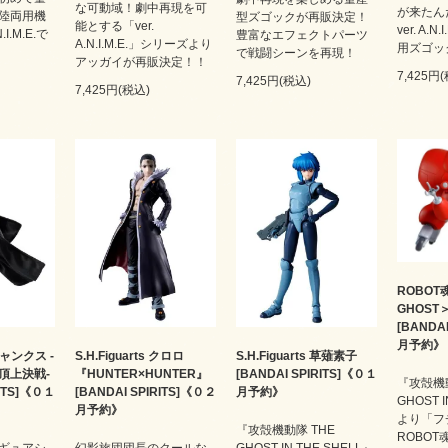
な可動域！劇中再現を可
が来たんだ
陸両用機
型ズゴックが再販決定！
能とする「ver.
ver. A.
.I.M.E.で
豊富なエフェクトパーツ
A.N.I.M.E.」シリーズより
用ズゴッ
で戦闘シーンを再現！
アッガイが再販決定！！
7,425円
7,425円(税込)
7,425円(税込)
ROBOT魂
GHOST
[BANDA
月予約》
 シャンクス -
S.H.Figuarts クロロ
S.H.Figuarts 草薙素子
頂上決戦-
『HUNTER×HUNTER』
[BANDAI SPIRITS]《０１
『攻殻機動
RITS]《０１
[BANDAI SPIRITS]《０２
月予約》
GHOST I
月予約》
より「フ
『攻殻機動隊 THE
ROBOT
ギュアシ
幻影旅団団長のクールな
GHOST IN THE SHELL』