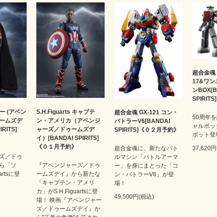
超合金魂 
17&ワ
ンBOX[B
SPIRI
 ソー (アベン
S.H.Figuarts キャプテ
超合金魂 GX-121 コン・
50周年
ームズデ
ン・アメリカ（アベンジ
バトラーV6[BANDAI
ャルボッ
IRITS]
ャーズ／ドゥームズデ
SPIRITS]《０２月予約》
ボット登
イ）[BANDAI SPIRITS]
《０１月予約》
超合金魂に、新たなバト
37,620
ズ／ドゥ
ルマシン「バトルアーマ
ら「ソ
『アベンジャーズ／ドゥ
ー」を身にまとった「コ
artsに登
ームズデイ』から新たな
ン・バトラーV6」が登
「キャプテン・アメリ
場！
カ」がS.H.Figuartsに登
49,500円(税込)
場！ 映画『アベンジャー
ズ／ドゥームズデイ』か