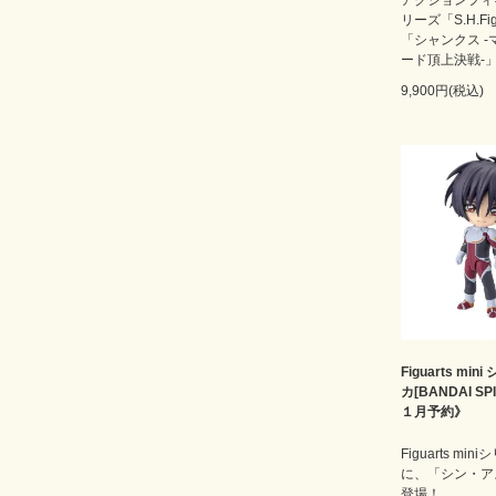
リーズ「S.H.Fig
「シャンクス -
ード頂上決戦-
9,900円(税込)
Figuarts mi
カ[BANDAI SP
１月予約》
Figuarts min
に、「シン・ア
登場！