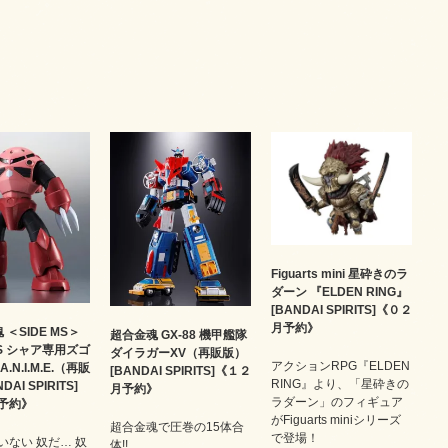
Figuarts mini 星砕きのラ
ダーン 『ELDEN RING』
[BANDAI SPIRITS]《０２
月予約》
 ＜SIDE MS＞
超合金魂 GX-88 機甲艦隊
7S シャア専用ズゴ
ダイラガーXV（再販版）
アクションRPG『ELDEN
 A.N.I.M.E.（再販
[BANDAI SPIRITS]《１２
RING』より、「星砕きの
AI SPIRITS]
月予約》
ラダーン」のフィギュア
予約》
がFiguarts miniシリーズ
超合金魂で圧巻の15体合
で登場！
いない 奴だ… 奴
体!!