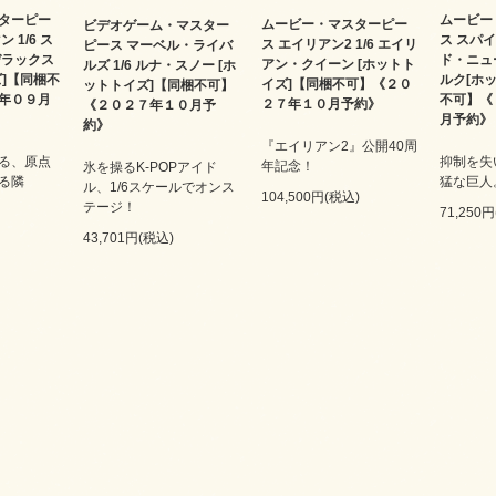
ターピー
ムービー
ムービー・マスターピー
ビデオゲーム・マスター
 1/6 ス
ス スパ
ス エイリアン2 1/6 エイリ
ピース マーベル・ライバ
デラックス
ド・ニュー
アン・クイーン [ホットト
ルズ 1/6 ルナ・スノー [ホ
ズ]【同梱不
ルク[ホ
イズ]【同梱不可】《２０
ットトイズ]【同梱不可】
年０９月
不可】《
２７年１０月予約》
《２０２７年１０月予
月予約》
約》
『エイリアン2』公開40周
る、原点
抑制を失
年記念！
氷を操るK-POPアイド
る隣
猛な巨人
ル、1/6スケールでオンス
104,500円(税込)
テージ！
71,250
43,701円(税込)