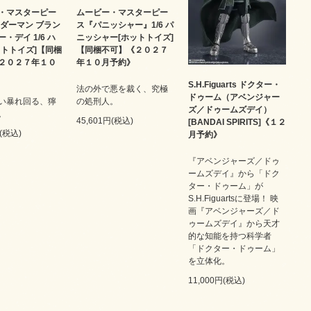
・マスターピー
ムービー・マスターピー
イダーマン ブラン
ス『パニッシャー』1/6 パ
・デイ 1/6 ハ
ニッシャー[ホットトイズ]
ットトイズ]【同梱
【同梱不可】《２０２７
２０２７年１０
年１０月予約》
S.H.Figuarts ドクター・
法の外で悪を裁く、究極
ドゥーム（アベンジャー
い暴れ回る、獰
の処刑人。
ズ／ドゥームズデイ）
。
45,601円(税込)
[BANDAI SPIRITS]《１２
円(税込)
月予約》
『アベンジャーズ／ドゥ
ームズデイ』から「ドク
ター・ドゥーム」が
S.H.Figuartsに登場！ 映
画『アベンジャーズ／ド
ゥームズデイ』から天才
的な知能を持つ科学者
「ドクター・ドゥーム」
を立体化。
11,000円(税込)