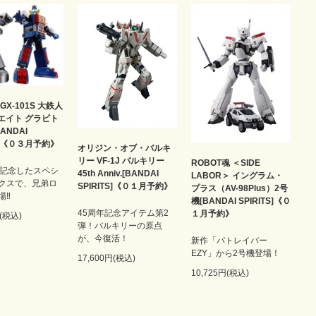
GX-101S 大鉄人
ンエイト グラビト
ANDAI
TS]《０３月予約》
オリジン・オブ・バルキ
リー VF-1J バルキリー
ROBOT魂 ＜SIDE
を記念したスペシ
45th Anniv.[BANDAI
LABOR＞ イングラム・
クスで、兄弟ロ
SPIRITS]《０１月予約》
プラス（AV-98Plus）2号
場‼
機[BANDAI SPIRITS]《０
45周年記念アイテム第2
１月予約》
円(税込)
弾！バルキリーの原点
が、今復活！
新作「パトレイバー
EZY」から2号機登場！
17,600円(税込)
10,725円(税込)