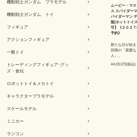
機動戦士ガンダム プラモデル
ムービー・マス
ス スパイダーマン
機動戦士ガンダム トイ
パイダーマン 
版[ホットトイ
フィギュア
可】《２０２７
予約》
アクションフィギュア
新たな日が始ま
回帰の「親愛な
一般トイ
人」。
44,651円(税込)
トレーディングフィギュア･グッ
ズ・食玩
ロボットトイ＆メカトイ
キャラクタープラモデル
スケールモデル
ミニカー
ラジコン