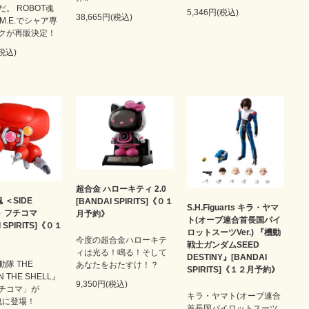
。 ROBOT魂
5,346円(税込)
38,665円(税込)
N.I.M.E.でシャア専
クが再販決定！
(税込)
超合金 ハローキティ 2.0
 ＜SIDE
[BANDAI SPIRITS]《０１
S.H.Figuarts キラ・ヤマ
＞ フチコマ
月予約》
ト(オーブ連合首長国パイ
I SPIRITS]《０１
ロットスーツVer.) 『機動
今度の超合金ハローキテ
戦士ガンダムSEED
ィは光る！鳴る！そして
DESTINY』[BANDAI
隊 THE
あなたをおたすけ！？
SPIRITS]《１２月予約》
N THE SHELL』
9,350円(税込)
チコマ」が
キラ・ヤマト(オーブ連合
魂に登場！
首長国パイロットスーツ