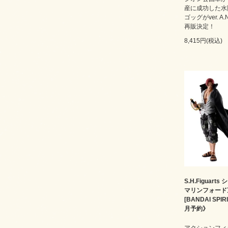
産に成功した水
ゴッグがver. A.N
再販決定！
8,415円(税込)
S.H.Figuarts
マリンフォード
[BANDAI SPI
月予約》
アクションフィ