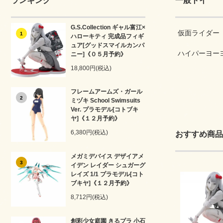
ランキング
一般トイ
G.S.Collection ギャル富江×
仮面ライダー
1
ハローキティ 完成品フィギ
ュア[グッドスマイルカンパ
ハイパーヨー
ニー]《０５月予約》
18,800円(税込)
フレームアームズ・ガール
2
ミヅキ School Swimsuits
Ver. プラモデル[コトブキ
ヤ]《１２月予約》
6,380円(税込)
おすすめ商品
メガミデバイス デザイアメ
3
イデン レイダー シュガーグ
レイズ 1/1 プラモデル[コト
ブキヤ]《１２月予約》
8,712円(税込)
創彩少女庭園 きるプラ 小石