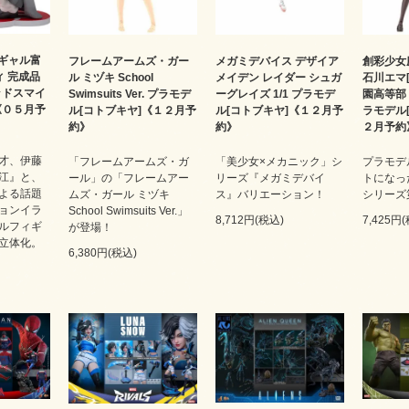
on ギャル富
フレームアームズ・ガー
メガミデバイス デザイア
創彩少女
ィ 完成品
ル ミヅキ School
メイデン レイダー シュガ
石川エマ
ッドスマイ
Swimsuits Ver. プラモデ
ーグレイズ 1/1 プラモデ
園高等部・
《０５月予
ル[コトブキヤ]《１２月予
ル[コトブキヤ]《１２月予
ラモデル
約》
約》
２月予約
才、伊藤
「フレームアームズ・ガ
「美少女×メカニック」シ
プラモデ
江』と、
ール」の「フレームアー
リーズ『メガミデバイ
トになっ
よる話題
ムズ・ガール ミヅキ
ス』バリエーション！
シリーズ
ョンイラ
School Swimsuits Ver.」
8,712円(税込)
7,425円
ルフィギ
が登場！
立体化。
6,380円(税込)