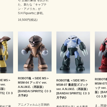
ら"正義の象徴"を託され
た、新たな「キャプテ
ン・アメリカ」が
S.H.Figuartsに参戦。
16,500円(税込)
ROBOT魂 ＜SIDE MS＞
ROBOT魂
DE MS＞
ROBOT魂 ＜SIDE MS＞
MSM-04 アッガイ ver.
MSM-0
ver.
MSM-07 量産型ズゴック
A.N.I.M.E.（再販版）
ック ver.
再販版）
ver. A.N.I.M.E.（再販版）
[BANDAI SPIRITS]《０３
版）[BAND
RITS]《０３
[BANDAI SPIRITS]《０３
月予約》
《０３月
月予約》
アニメフォルムと圧倒的
ま…間違
初めて量
劇中再現を楽しめる量産