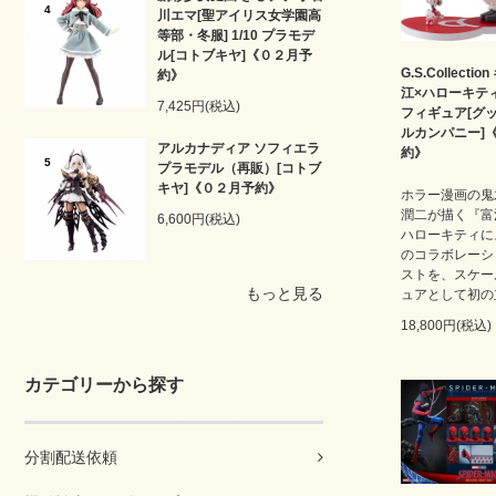
4
川エマ[聖アイリス女学園高
等部・冬服] 1/10 プラモデ
ル[コトブキヤ]《０２月予
G.S.Collecti
約》
江×ハローキテ
7,425円(税込)
フィギュア[グ
ルカンパニー]
アルカナディア ソフィエラ
約》
5
プラモデル（再販）[コトブ
キヤ]《０２月予約》
ホラー漫画の鬼
潤二が描く『富
6,600円(税込)
ハローキティに
のコラボレーシ
ストを、スケー
もっと見る
ュアとして初の
18,800円(税込)
カテゴリーから探す
分割配送依頼