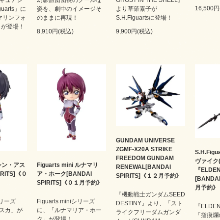
16,500
uarts」に
姿を、劇中のイメージそ
より草薙素子が
マリンフォ
のままに再現！
S.H.Figuartsに登場！
」が登場！
8,910円(税込)
9,900円(税込)
GUNDAM UNIVERSE
ZGMF-X20A STRIKE
S.H.Fi
FREEDOM GUNDAM
ヴァイク
ni シン・アス
Figuarts mini ルナマリ
RENEWAL[BANDAI
『ELDEN
IRITS]《０
ア・ホーク[BANDAI
SPIRITS]《１２月予約》
[BANDA
SPIRITS]《０１月予約》
月予約》
『機動戦士ガンダムSEED
iシリーズ
Figuarts miniシリーズ
DESTINY』より、「スト
『ELDE
スカ」が
に、「ルナマリア・ホー
ライクフリーダムガンダ
「指痕爛
ク」が登場！