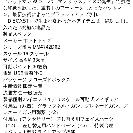
『バットマン vs スーパーマン ジャスティスの誕生』で強烈
な印象を残した、重装甲のアーマーをまとったバットマ
ン。最新技術によってブラッシュアップされ、
「DIECAST」で生まれ変わった本アイテムは、絶対に手に
入れたい究極の逸品だ！
製品スペック
メーカー ホットトイズ
シリーズ番号 MM#742D62
スケール 1/6スケール
サイズ 高さ約33cm
可動ポイント 30箇所
電池 USB電源仕様
パッケージ クローズドボックス
生産情報 限定生産
流通方法 一般販売
製品種別 ハイエンド１／６スケール可動式フィギュア
付属品（武器） グラップネル・ガン、グレネードガン、グ
レネードガン用弾薬（×2）
付属品（アクセサリー） 差し替え用フェイスパーツ
（×2）、差し替え用ハンドパーツ（×5）、特製台座
スペシャル機能 ライトアップ機能