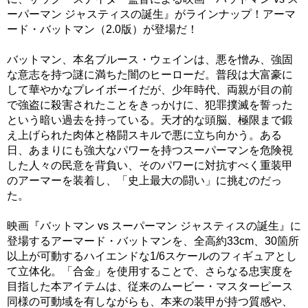
ーパーマン ジャスティスの誕生』がラインナップ！アーマ
ード・バットマン（2.0版）が登場だ！
バットマン、本名ブルース・ウェインは、悪を憎み、強固
な意志を持つ謎に満ちた闇のヒーローだ。普段は大富豪に
して華やかなプレイボーイだが、少年時代、両親が目の前
で強盗に殺害されたことをきっかけに、犯罪撲滅を誓った
という暗い過去を持っている。天才的な頭脳、極限まで鍛
え上げられた肉体と格闘スキルで悪に立ち向かう。ある
日、あまりにも強大なパワーを持つスーパーマンを危険視
した人々の民意を背負い、そのパワーに対抗すべく重装甲
のアーマーを装着し、「史上最大の闘い」に挑むのだっ
た。
映画『バットマン vs スーパーマン ジャスティスの誕生』に
登場するアーマード・バットマンを、全高約33cm、30箇所
以上が可動するハイエンドな1/6スケールのフィギュアとし
て立体化。「合金」を使用することで、さらなる忠実度を
目指した本アイテムは、従来のムービー・マスターピース
同様の可動域を有しながらも、本来の装甲が持つ質感や、