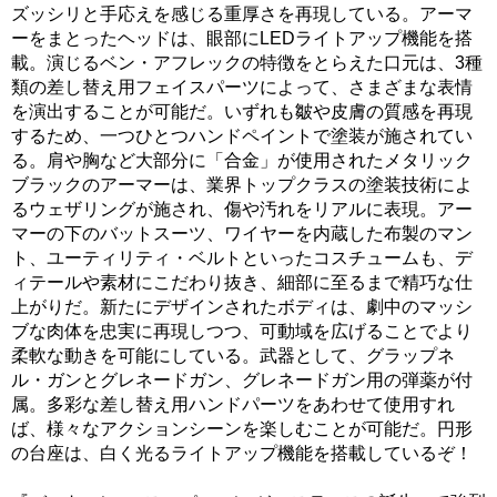
ズッシリと手応えを感じる重厚さを再現している。アーマ
ーをまとったヘッドは、眼部にLEDライトアップ機能を搭
載。演じるベン・アフレックの特徴をとらえた口元は、3種
類の差し替え用フェイスパーツによって、さまざまな表情
を演出することが可能だ。いずれも皺や皮膚の質感を再現
するため、一つひとつハンドペイントで塗装が施されてい
る。肩や胸など大部分に「合金」が使用されたメタリック
ブラックのアーマーは、業界トップクラスの塗装技術によ
るウェザリングが施され、傷や汚れをリアルに表現。アー
マーの下のバットスーツ、ワイヤーを内蔵した布製のマン
ト、ユーティリティ・ベルトといったコスチュームも、デ
ィテールや素材にこだわり抜き、細部に至るまで精巧な仕
上がりだ。新たにデザインされたボディは、劇中のマッシ
ブな肉体を忠実に再現しつつ、可動域を広げることでより
柔軟な動きを可能にしている。武器として、グラップネ
ル・ガンとグレネードガン、グレネードガン用の弾薬が付
属。多彩な差し替え用ハンドパーツをあわせて使用すれ
ば、様々なアクションシーンを楽しむことが可能だ。円形
の台座は、白く光るライトアップ機能を搭載しているぞ！