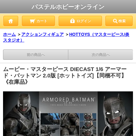
パステルホビーオンライン
カート
ログイン
検索
ホーム
＞
アクションフィギュア
＞
HOTTOYS（マスターピース/炎
スタジオ）
前の商品へ
次の商品へ
ムービー・マスターピース DIECAST 1/6 アーマー
ド・バットマン 2.0版 [ホットトイズ]【同梱不可】
《在庫品》