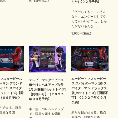
(税込)
6,435円(税込)
キヤ]《０２月予約》
「どーしてもっていうん
なら、エンゲージしてや
ってもいいぞ？ し、しか
たがないもんな！」
3,960円(税込)
 マスターピース
ムービー・マスターピー
テレビ・マスターピース
ーマン ブランド
ス スパイダーマン 1/6 ス
俺だけレベルアップな件
イ 1/6 スパイダ
パイダーマン デラックス
1/6 水篠旬 [ホットトイズ]
ホットトイズ]【同
版[ホットトイズ]【同梱不
【同梱不可】《２０２７
《０９月予約》
可】《２０２７年０９月
年０９月予約》
予約》
が始まる、原点
唯一無二のレベルアップ
親愛なる隣
新たな日が始まる、原点
で、限界を超える覚醒
回帰の「親愛なる隣