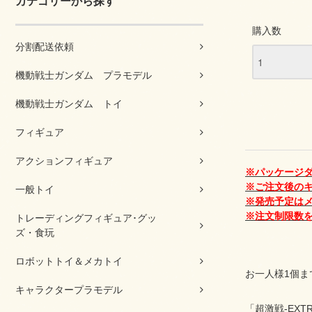
カテゴリーから探す
購入数
分割配送依頼
機動戦士ガンダム プラモデル
機動戦士ガンダム トイ
フィギュア
アクションフィギュア
※パッケージ
※ご注文後の
一般トイ
※発売予定は
※注文制限数
トレーディングフィギュア･グッ
ズ・食玩
ロボットトイ＆メカトイ
お一人様1個ま
キャラクタープラモデル
「超激戦-EX