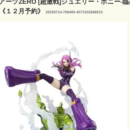
ーツZERO [超激戦]ジュエリー・ボニー-臨死体験
TS]《１２月予約》
20250714-708400-4573102686633