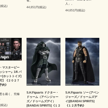
者。
人」。
円(税込)
44,651円(税込)
44,651円(税込)
・マスターピー
シャー』1/6 パ
ー[ホットトイズ]
可】《２０２７
予約》
S.H.Figuarts ドクター・
S.H.Figuarts ソー (アベン
悪を裁く、究極
ドゥーム（アベンジャー
ジャーズ／ドゥームズデ
。
ズ／ドゥームズデイ）
イ)[BANDAI SPIRITS]
円(税込)
[BANDAI SPIRITS]《１２
《１２月予約》