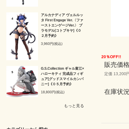
アルカナディア ヴェルルッ
4
タ First Engage Ver.〈ファ
ーストエンゲージVer.〉 プ
ラモデル[コトブキヤ]《０
２月予約》
3,960円(税込)
20％OFF!!
販売価格 
G.S.Collection ギャル富江×
5
定価 13,200
ハローキティ 完成品フィギ
ュア[グッドスマイルカンパ
ニー]《０５月予約》
在庫状
18,800円(税込)
もっと見る