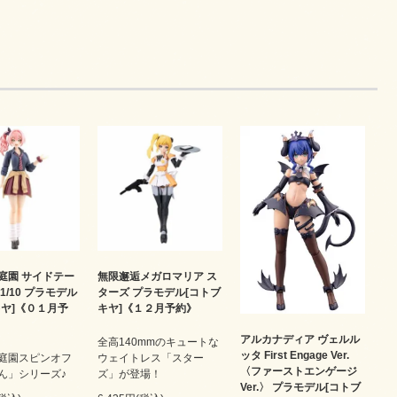
庭園 サイドテー
無限邂逅メガロマリア ス
1/10 プラモデル
ターズ プラモデル[コトブ
キヤ]《０１月予
キヤ]《１２月予約》
アルカナディア ヴェルル
全高140mmのキュートな
ッタ First Engage Ver.
庭園スピンオフ
ウェイトレス「スター
〈ファーストエンゲージ
ん」シリーズ♪
ズ」が登場！
Ver.〉 プラモデル[コトブ