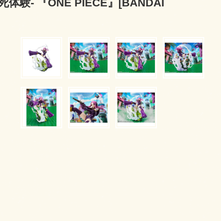
- 『ONE PIECE』[BANDAI