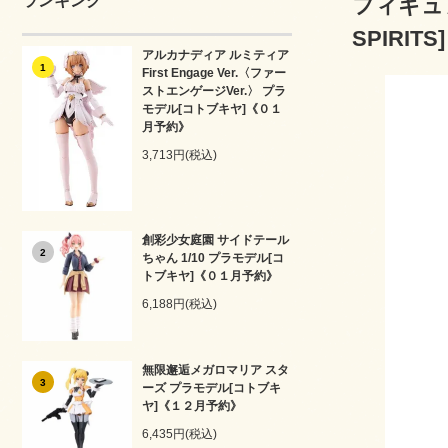
ランキング
フィギュア
SPIRI
アルカナディア ルミティア
1
First Engage Ver.〈ファー
ストエンゲージVer.〉 プラ
モデル[コトブキヤ]《０１
月予約》
3,713円(税込)
創彩少女庭園 サイドテール
2
ちゃん 1/10 プラモデル[コ
トブキヤ]《０１月予約》
6,188円(税込)
無限邂逅メガロマリア スタ
3
ーズ プラモデル[コトブキ
ヤ]《１２月予約》
6,435円(税込)