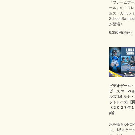
「フレームアー
ール」の「フレ
ムズ・ガール 
School Swimsui
が登場！
6,380円(税込)
ビデオゲーム・
ピース マーベ
ルズ 1/6 ルナ
ットトイズ]【
《２０２７年１
約》
氷を操るK-PO
ル、1/6スケー