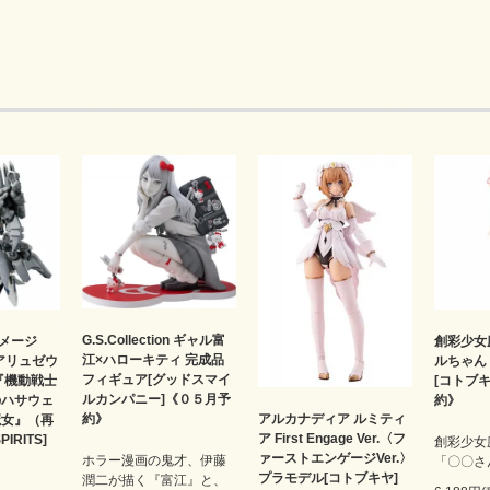
G.S.Collection ギャル富
メージ
創彩少女
江×ハローキティ 完成品
4 アリュゼウ
ルちゃん 
フィギュア[グッドスマイ
『機動戦士
[コトブ
ルカンパニー]《０５月予
のハサウェ
約》
約》
アルカナディア ルミティ
魔女』（再
ア First Engage Ver.〈フ
IRITS]
創彩少女
ァーストエンゲージVer.〉
ホラー漫画の鬼才、伊藤
「〇〇さ
プラモデル[コトブキヤ]
潤二が描く『富江』と、