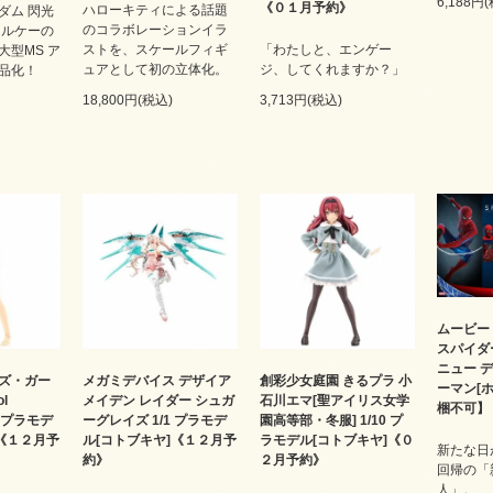
6,188円
《０１月予約》
ハローキティによる話題
ダム 閃光
のコラボレーションイラ
キルケーの
ストを、スケールフィギ
「わたしと、エンゲー
大型MS ア
ュアとして初の立体化。
ジ、してくれますか？」
品化！
18,800円(税込)
3,713円(税込)
ムービー
スパイダ
ニュー デ
ズ・ガー
メガミデバイス デザイア
創彩少女庭園 きるプラ 小
ーマン[
l
メイデン レイダー シュガ
石川エマ[聖アイリス女学
梱不可】
r. プラモデ
ーグレイズ 1/1 プラモデ
園高等部・冬服] 1/10 プ
]《１２月予
ル[コトブキヤ]《１２月予
ラモデル[コトブキヤ]《０
新たな日
約》
２月予約》
回帰の「
人」。