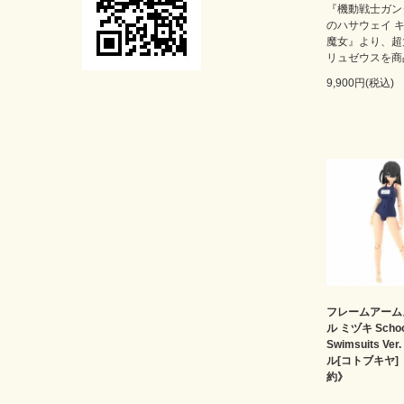
『機動戦士ガン
のハサウェイ 
魔女』より、超
リュゼウスを商
9,900円(税込)
フレームアーム
ル ミヅキ Schoo
Swimsuits Ve
ル[コトブキヤ
約》