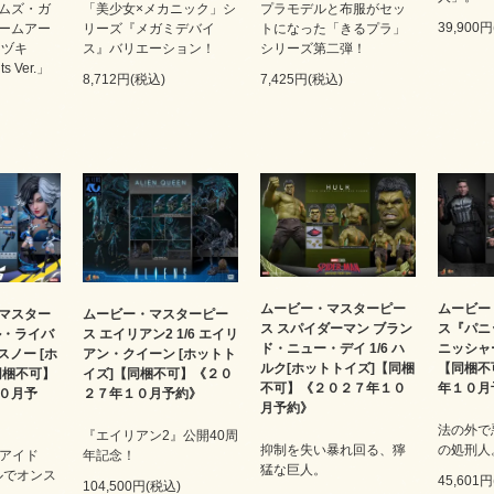
ムズ・ガ
「美少女×メカニック」シ
プラモデルと布服がセッ
39,900
ームアー
リーズ『メガミデバイ
トになった「きるプラ」
ミヅキ
ス』バリエーション！
シリーズ第二弾！
ts Ver.」
8,712円(税込)
7,425円(税込)
ムービー・マスターピー
ムービー
ムービー・マスターピー
マスター
ス スパイダーマン ブラン
ス『パニッ
ス エイリアン2 1/6 エイリ
ル・ライバ
ド・ニュー・デイ 1/6 ハ
ニッシャ
アン・クイーン [ホットト
・スノー [ホ
ルク[ホットトイズ]【同梱
【同梱不
イズ]【同梱不可】《２０
同梱不可】
不可】《２０２７年１０
年１０月
２７年１０月予約》
０月予
月予約》
法の外で
『エイリアン2』公開40周
抑制を失い暴れ回る、獰
の処刑人
年記念！
Pアイド
猛な巨人。
ルでオンス
45,601
104,500円(税込)