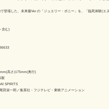
で登場した、未来服Ver.の「ジュエリー・ボニー」を、「臨死体験(エ
ト含む)
86633
5mm(高さ)175mm(奥行)
S製
I SPIRITS
C)尾田栄一郎／集英社・フジテレビ・東映アニメーション