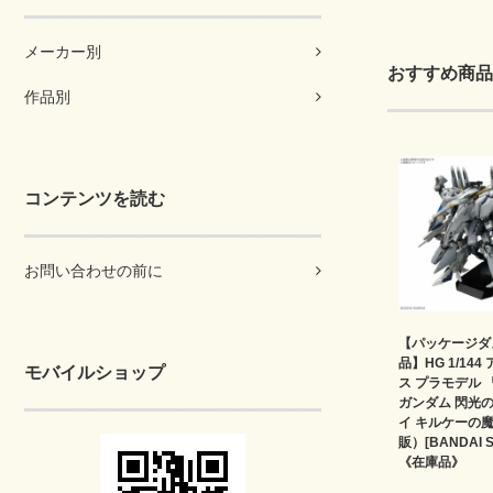
メーカー別
おすすめ商品
作品別
コンテンツを読む
お問い合わせの前に
【パッケージダ
品】HG 1/14
モバイルショップ
ス プラモデル 
ガンダム 閃光
イ キルケーの
販）[BANDAI SP
《在庫品》