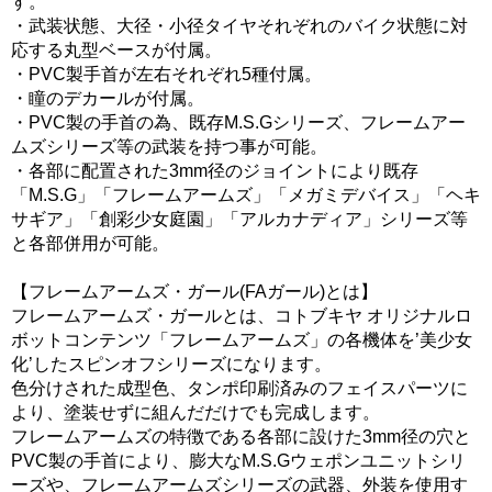
す。
・武装状態、大径・小径タイヤそれぞれのバイク状態に対
応する丸型ベースが付属。
・PVC製手首が左右それぞれ5種付属。
・瞳のデカールが付属。
・PVC製の手首の為、既存M.S.Gシリーズ、フレームアー
ムズシリーズ等の武装を持つ事が可能。
・各部に配置された3mm径のジョイントにより既存
「M.S.G」「フレームアームズ」「メガミデバイス」「ヘキ
サギア」「創彩少女庭園」「アルカナディア」シリーズ等
と各部併用が可能。
【フレームアームズ・ガール(FAガール)とは】
フレームアームズ・ガールとは、コトブキヤ オリジナルロ
ボットコンテンツ「フレームアームズ」の各機体を’美少女
化’したスピンオフシリーズになります。
色分けされた成型色、タンポ印刷済みのフェイスパーツに
より、塗装せずに組んだだけでも完成します。
フレームアームズの特徴である各部に設けた3mm径の穴と
PVC製の手首により、膨大なM.S.Gウェポンユニットシリ
ーズや、フレームアームズシリーズの武器、外装を使用す