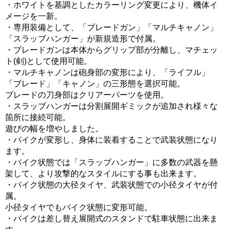
・ホワイトを基調としたカラーリング変更により、機体イ
メージを一新。
・専用装備として、「ブレードガン」「マルチキャノン」
「スラッブハンガー」が新規造形で付属。
・ブレードガンは本体からグリップ部が分離し、マチェッ
ト(剣)として使用可能。
・マルチキャノンは砲身部の変形により、「ライフル」
「ブレード」「キャノン」の三形態を選択可能。
ブレードの刀身部はクリアーパーツを使用。
・スラッブハンガーは分割展開ギミックが追加され様々な
箇所に接続可能。
遊びの幅を増やしました。
・バイクが変形し、身体に装着することで武装状態になり
ます。
・バイク状態では「スラッブハンガー」に多数の武器を懸
架して、より攻撃的なスタイルにする事も出来ます。
・バイク状態の大径タイヤ、武装状態での小径タイヤが付
属。
小径タイヤでもバイク状態に変形可能。
・バイクは差し替え展開式のスタンドで駐車状態に出来ま