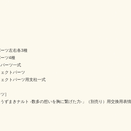
ーツ左右各3種
ーツ4種
みパーツ一式
フェクトパーツ
フェクトパーツ用支柱一式
ーツ］
uarts うずまきナルト -数多の想いを胸に繋げた力-」（別売り）用交換用表