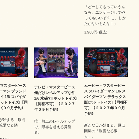
「どーしてもっていうん
なら、エンゲージしてや
ってもいいぞ？ し、しか
たがないもんな！」
3,960円(税込)
 マスターピース
ムービー・マスターピー
テレビ・マスターピース
ーマン ブランド
ス スパイダーマン 1/6 ス
俺だけレベルアップな件
イ 1/6 スパイダ
パイダーマン デラックス
1/6 水篠旬 [ホットトイズ]
ホットトイズ]【同
版[ホットトイズ]【同梱不
【同梱不可】《２０２７
《０９月予約》
可】《２０２７年０９月
年０９月予約》
予約》
が始まる、原点
唯一無二のレベルアップ
親愛なる隣
新たな日が始まる、原点
で、限界を超える覚醒
回帰の「親愛なる隣
者。
人」。