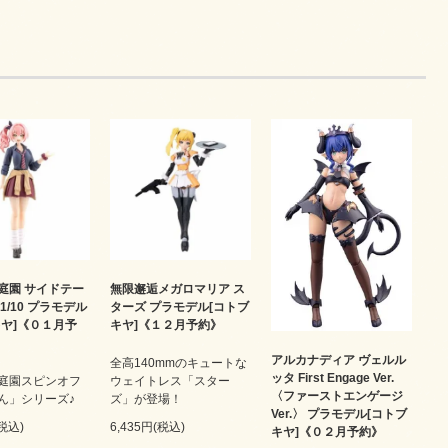
庭園 サイドテー
無限邂逅メガロマリア ス
1/10 プラモデル
ターズ プラモデル[コトブ
キヤ]《０１月予
キヤ]《１２月予約》
アルカナディア ヴェルル
全高140mmのキュートな
ッタ First Engage Ver.
庭園スピンオフ
ウェイトレス「スター
〈ファーストエンゲージ
ん」シリーズ♪
ズ」が登場！
Ver.〉 プラモデル[コトブ
(税込)
6,435円(税込)
キヤ]《０２月予約》