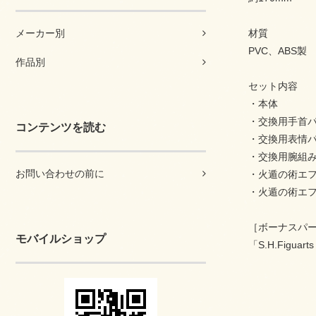
材質
メーカー別
PVC、ABS製
作品別
セット内容
・本体
・交換用手首パ
コンテンツを読む
・交換用表情パ
・交換用腕組
お問い合わせの前に
・火遁の術エ
・火遁の術エ
［ボーナスパ
モバイルショップ
「S.H.Fig