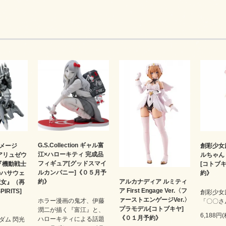
G.S.Collection ギャル富
メージ
創彩少女
江×ハローキティ 完成品
4 アリュゼウ
ルちゃん 
フィギュア[グッドスマイ
『機動戦士
[コトブ
ルカンパニー]《０５月予
のハサウェ
約》
約》
アルカナディア ルミティ
魔女』（再
ア First Engage Ver.〈フ
IRITS]
創彩少女
ァーストエンゲージVer.〉
ホラー漫画の鬼才、伊藤
「〇〇さ
プラモデル[コトブキヤ]
潤二が描く『富江』と、
6,188円
《０１月予約》
ハローキティによる話題
ダム 閃光