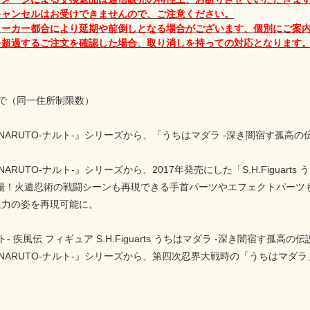
キャンセルはお受けできませんので、ご注意ください。
メーカー都合により延期や前倒しとなる場合がございます、個別にご案
を超過するご注文を確認した場合、取り消しを持っての対応となります
で（同一住所制限数）
arts『NARUTO-ナルト-』シリーズから、「うちはマダラ -深き闇宿す孤高
arts『NARUTO-ナルト-』シリーズから、2017年発売にした「S.H.Fi
登場！火遁忍術の戦闘シーンも再現できる手首パーツやエフェクトパーツ
迫力の姿を再現可能に。
ト- 疾風伝 フィギュア S.H.Figuarts うちはマダラ -深き闇宿す孤高の伝
arts『NARUTO-ナルト-』シリーズから、第四次忍界大戦時の「うちはマダ