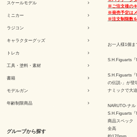
スケールモデル
※ご注文後の
※発売予定は
ミニカー
※注文制限数
ラジコン
キャラクターグッズ
お一人様1個ま
トレカ
S.H.Figu
工具・塗料・素材
S.H.Figu
書籍
の伝説-」が
ナミックで大
モデルガン
年齢制限商品
NARUTO-ナル
S.H.Figu
商品スペック
全高
グループから探す
約170mm