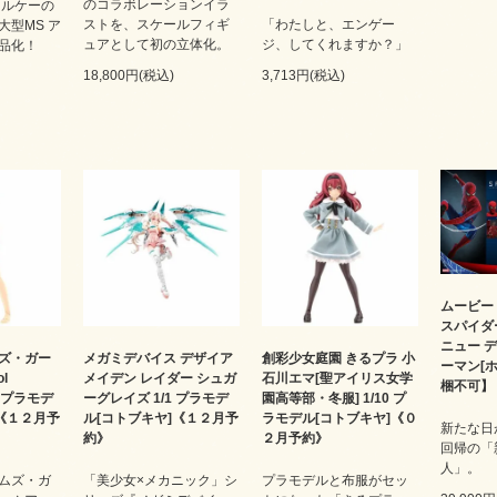
のコラボレーションイラ
キルケーの
ストを、スケールフィギ
「わたしと、エンゲー
大型MS ア
ュアとして初の立体化。
ジ、してくれますか？」
品化！
18,800円(税込)
3,713円(税込)
ムービー
スパイダ
ニュー デ
ズ・ガー
メガミデバイス デザイア
創彩少女庭園 きるプラ 小
ーマン[
l
メイデン レイダー シュガ
石川エマ[聖アイリス女学
梱不可】
r. プラモデ
ーグレイズ 1/1 プラモデ
園高等部・冬服] 1/10 プ
]《１２月予
ル[コトブキヤ]《１２月予
ラモデル[コトブキヤ]《０
新たな日
約》
２月予約》
回帰の「
人」。
ムズ・ガ
「美少女×メカニック」シ
プラモデルと布服がセッ