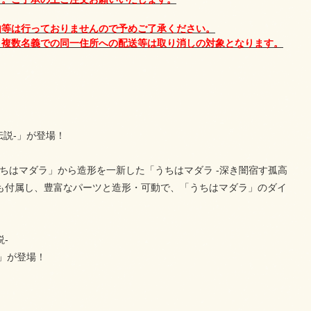
内等は行っておりませんので予めご了承ください。
。複数名義での同一住所への配送等は取り消しの対象となります。
の伝説-」が登場！
guarts うちはマダラ」から造形を一新した「うちはマダラ -深き闇宿す孤高
も付属し、豊富なパーツと造形・可動で、「うちはマダラ」のダイ
説-
ラ」が登場！