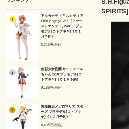
ランキング
S.H.Fi
SPIRI
アルカナディア ルミティア
1
First Engage Ver.〈ファー
ストエンゲージVer.〉 プラ
モデル[コトブキヤ]《０１
月予約》
3,713円(税込)
創彩少女庭園 サイドテール
2
ちゃん 1/10 プラモデル[コ
トブキヤ]《０１月予約》
6,188円(税込)
無限邂逅メガロマリア スタ
3
ーズ プラモデル[コトブキ
ヤ]《１２月予約》
6,435円(税込)