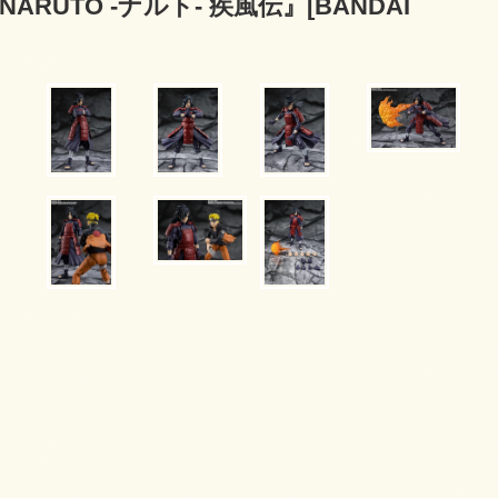
NARUTO -ナルト- 疾風伝』[BANDAI