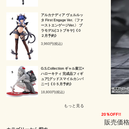
アルカナディア ヴェルルッ
4
タ First Engage Ver.〈ファ
ーストエンゲージVer.〉 プ
ラモデル[コトブキヤ]《０
２月予約》
3,960円(税込)
G.S.Collection ギャル富江×
5
ハローキティ 完成品フィギ
ュア[グッドスマイルカンパ
ニー]《０５月予約》
18,800円(税込)
もっと見る
20％OFF!!
販売価格 