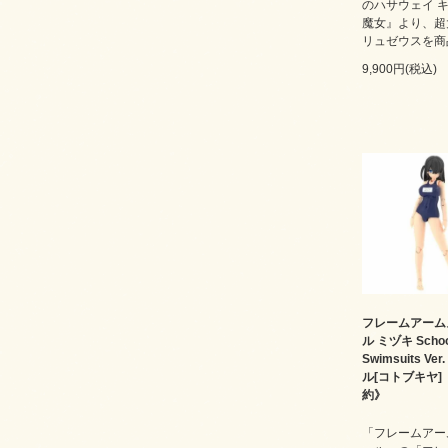
のハサウェイ 
魔女』より、超
リュゼウスを商
9,900円(税込)
フレームアーム
ル ミヅキ Schoo
Swimsuits Ve
ル[コトブキヤ
約》
「フレームアー