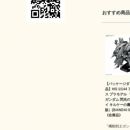
おすすめ商品
【パッケージダ
品】HG 1/14
ス プラモデル 
ガンダム 閃光
イ キルケーの
販）[BANDAI SP
《在庫品》
『機動戦士ガン