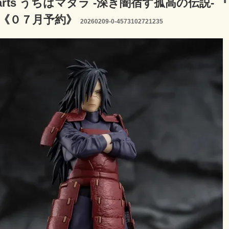
guarts うちはマダラ -深き闇宿す孤高の伝説- 『
TS]《０７月予約》
20260209-0-4573102721235