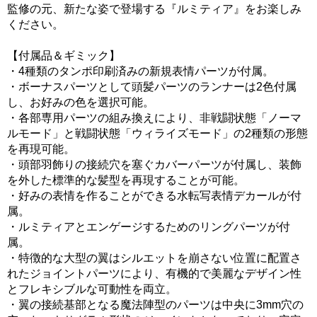
監修の元、新たな姿で登場する『ルミティア』をお楽しみ
ください。
【付属品＆ギミック】
・4種類のタンポ印刷済みの新規表情パーツが付属。
・ボーナスパーツとして頭髪パーツのランナーは2色付属
し、お好みの色を選択可能。
・各部専用パーツの組み換えにより、非戦闘状態「ノーマ
ルモード」と戦闘状態「ウィライズモード」の2種類の形態
を再現可能。
・頭部羽飾りの接続穴を塞ぐカバーパーツが付属し、装飾
を外した標準的な髪型を再現することが可能。
・好みの表情を作ることができる水転写表情デカールが付
属。
・ルミティアとエンゲージするためのリングパーツが付
属。
・特徴的な大型の翼はシルエットを崩さない位置に配置さ
れたジョイントパーツにより、有機的で美麗なデザイン性
とフレキシブルな可動性を両立。
・翼の接続基部となる魔法陣型のパーツは中央に3mm穴の