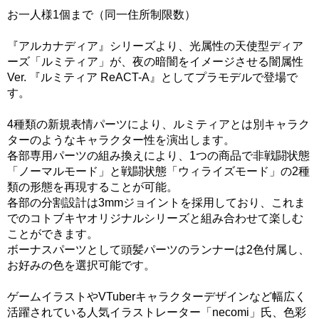
お一人様1個まで（同一住所制限数）
『アルカナディア』シリーズより、光属性の天使型ディア
ーズ「ルミティア」が、夜の暗闇をイメージさせる闇属性
Ver. 『ルミティア ReACT-A』としてプラモデルで登場で
す。
4種類の新規表情パーツにより、ルミティアとは別キャラク
ターのようなキャラクター性を演出します。
各部専用パーツの組み換えにより、1つの商品で非戦闘状態
「ノーマルモード」と戦闘状態「ウィライズモード」の2種
類の形態を再現することが可能。
各部の分割設計は3mmジョイントを採用しており、これま
でのコトブキヤオリジナルシリーズと組み合わせて楽しむ
ことができます。
ボーナスパーツとして頭髪パーツのランナーは2色付属し、
お好みの色を選択可能です。
ゲームイラストやVTuberキャラクターデザインなど幅広く
活躍されている人気イラストレーター「necomi」氏、色彩