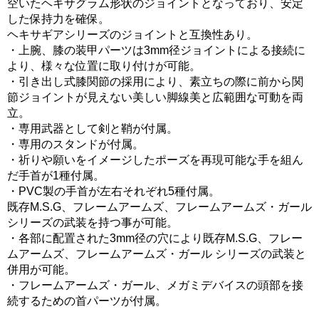
空いたヘキサグラム形状のジョイントとなっており、安定
した保持力を確保。
ヘキサギアシリーズのジョイントと互換性あり。
・上腕、膝の装甲パーツは3mm径ジョイントによる接続に
より、様々な位置に取り付けが可能。
・引き出し式膝関節の採用により、素立ちの際に前から関
節ジョイントが見えない美しい脚線美と広範囲な可動を両
立。
・専用武器として剣と鞘が付属。
・専用のスタンドが付属。
・祈りや願いをイメージしたポーズを再現可能な手を組ん
だ手首が1種付属。
・PVC製の手首が左右それぞれ5種付属。
既存M.S.G、フレームアームズ、フレームアームズ・ガール
シリーズの武装を持つ事が可能。
・各部に配置された3mm径の穴により既存M.S.G、フレー
ムアームズ、フレームアームズ・ガール シリーズの武装と
併用が可能。
・フレームアームズ・ガール、メガミデバイスの頭部を接
続するための首パーツが付属。